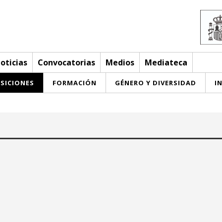
oticias
Convocatorias
Medios
Mediateca
SICIONES
FORMACIÓN
GÉNERO Y DIVERSIDAD
I
Hasta:
mayo 2026
mayo 2026
ma
mi
ju
vi
sa
do
lu
ma
mi
ju
vi
sa
do
8
29
30
27
28
29
30
1
2
3
1
2
3