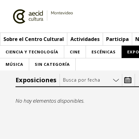
Sobre el Centro Cultural
Actividades
Participa
N
CIENCIA Y TECNOLOGÍA
CINE
ESCÉNICAS
EXPO
MÚSICA
SIN CATEGORÍA
Sobre el Centro Cultural
Exposiciones
Busca por fecha
Red AECID
Actividades
Desde:
No hay elementos disponibles.
Equipo
> Ir a Actividades
Participa
Instalaciones
Esta semana
Envíanos tu propuesta
Noticias
lu
Visítanos
Inscripciones
Buzón de sugerencias
Convocatorias
27
2