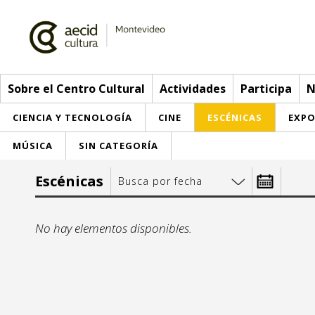
Sobre el Centro Cultural
Actividades
Participa
N
CIENCIA Y TECNOLOGÍA
CINE
ESCÉNICAS
EXPO
MÚSICA
SIN CATEGORÍA
Sobre el Centro Cultural
Escénicas
Busca por fecha
Red AECID
Actividades
Desde:
No hay elementos disponibles.
Equipo
> Ir a Actividades
Participa
j
Instalaciones
Esta semana
Envíanos tu propuesta
Noticias
lu
ma
m
Visítanos
Inscripciones
Buzón de sugerencias
Convocatorias
1
2