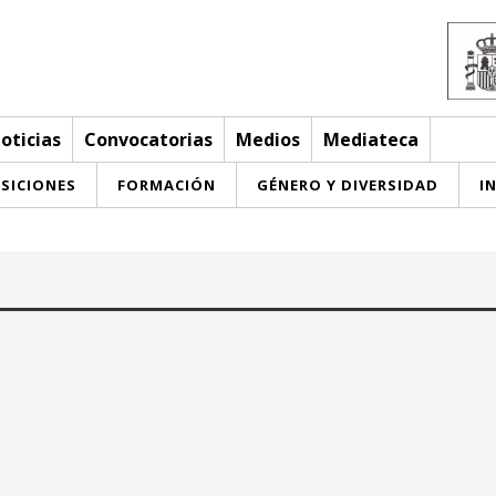
oticias
Convocatorias
Medios
Mediateca
SICIONES
FORMACIÓN
GÉNERO Y DIVERSIDAD
I
Hasta:
unio 2026
junio 2026
i
ju
vi
sa
do
lu
ma
mi
ju
vi
sa
do
3
4
5
6
7
1
2
3
4
5
6
7