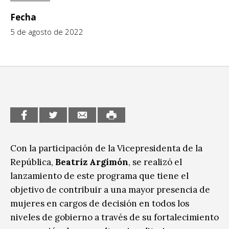
CCE en el interior/libros
Fecha
Exposiciones
5 de agosto de 2022
Espacio itinerante de lectura infantil
Formación
Género y Diversidad
Infantil y Juvenil
Letras
Medio Ambiente
Música
Con la participación de la Vicepresidenta de la
República,
Beatriz Argimón
, se realizó el
Sin categoría
lanzamiento de este programa que tiene el
objetivo de contribuir a una mayor presencia de
mujeres en cargos de decisión en todos los
niveles de gobierno a través de su fortalecimiento