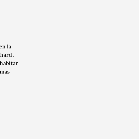
en la
nhardt
 habitan
emas