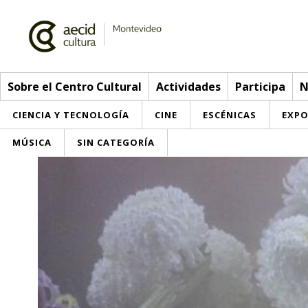
Sobre el Centro Cultural
Actividades
Participa
N
CIENCIA Y TECNOLOGÍA
CINE
ESCÉNICAS
EXPO
MÚSICA
SIN CATEGORÍA
Sobre el Centro Cultural
Red AECID
Actividades
Equipo
> Ir a Actividades
Participa
Instalaciones
Esta semana
Envíanos tu propuesta
Noticias
Visítanos
Inscripciones
Buzón de sugerencias
Convocatorias