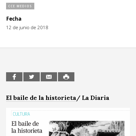
CCE MEDIOS
CCE en el interior/libros
Exposiciones
Fecha
Espacio itinerante de lectura infantil
Formación
12 de junio de 2018
Género y Diversidad
Infantil y Juvenil
Letras
Medio Ambiente
Música
El baile de la historieta
/ La Diaria
Sin categoría