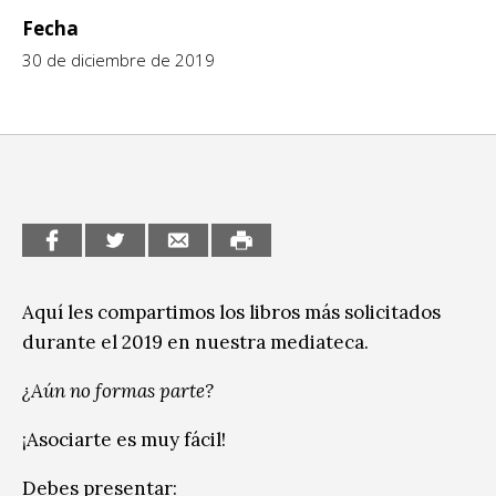
Fecha
CCE en el interior/libros
Exposiciones
30 de diciembre de 2019
Espacio itinerante de lectura infantil
Formación
Género y Diversidad
Infantil y Juvenil
Letras
Medio Ambiente
Aquí les compartimos los libros más solicitados
Música
durante el 2019 en nuestra mediateca.
Sin categoría
¿Aún no formas parte?
¡Asociarte es muy fácil!
Debes presentar: