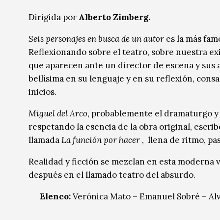
Música
Música
Dirigida por
Alberto Zimberg.
Sin categoría
Sin categoría
Seis personajes en busca de un autor
es la más famo
Reflexionando sobre el teatro, sobre nuestra exis
que aparecen ante un director de escena y sus ac
bellísima en su lenguaje y en su reflexión, cons
inicios.
Miguel del Arco
, probablemente el dramaturgo y
respetando la esencia de la obra original, escri
llamada
La función por hacer
, llena de ritmo, pa
Realidad y ficción se mezclan en esta moderna v
después en el llamado teatro del absurdo.
Elenco:
Verónica Mato – Emanuel Sobré – Alv