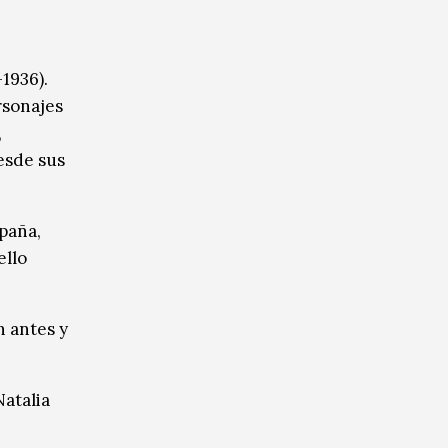
1936).
rsonajes
,
esde sus
paña,
ello
n antes y
atalia