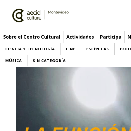
Sobre el Centro Cultural
Actividades
Participa
N
CIENCIA Y TECNOLOGÍA
CINE
ESCÉNICAS
EXPO
MÚSICA
SIN CATEGORÍA
Sobre el Centro Cultural
Red AECID
Actividades
Equipo
> Ir a Actividades
Participa
Instalaciones
Esta semana
Envíanos tu propuesta
Noticias
Visítanos
Inscripciones
Buzón de sugerencias
Convocatorias