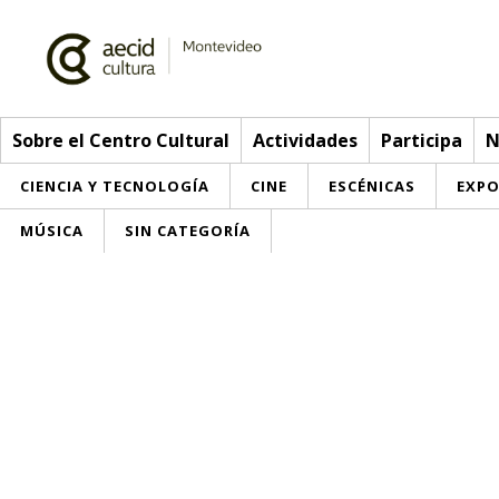
Sobre el Centro Cultural
Actividades
Participa
N
CIENCIA Y TECNOLOGÍA
CINE
ESCÉNICAS
EXPO
MÚSICA
SIN CATEGORÍA
Sobre el Centro Cultural
Red AECID
Actividades
Equipo
> Ir a Actividades
Participa
Instalaciones
Esta semana
Envíanos tu propuesta
Noticias
Visítanos
Inscripciones
Buzón de sugerencias
Convocatorias