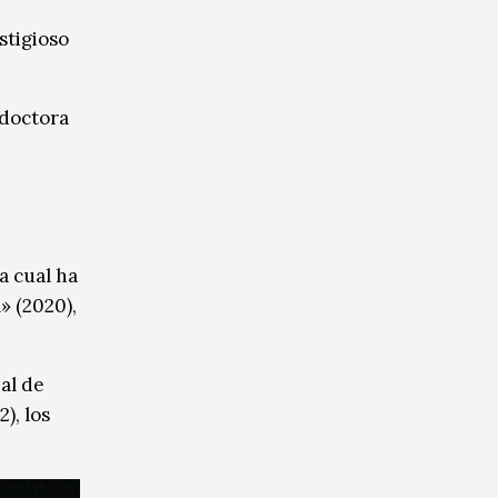
stigioso
 doctora
la cual ha
» (2020),
al de
), los