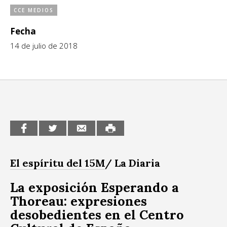
CCE MEDIOS
CCE en el interior/libros
Exposiciones
Fecha
Espacio itinerante de lectura infantil
Formación
14 de julio de 2018
Género y Diversidad
Infantil y Juvenil
Letras
Medio Ambiente
Música
El espíritu del 15M
/ La Diaria
Sin categoría
La exposición Esperando a
Thoreau: expresiones
desobedientes en el Centro