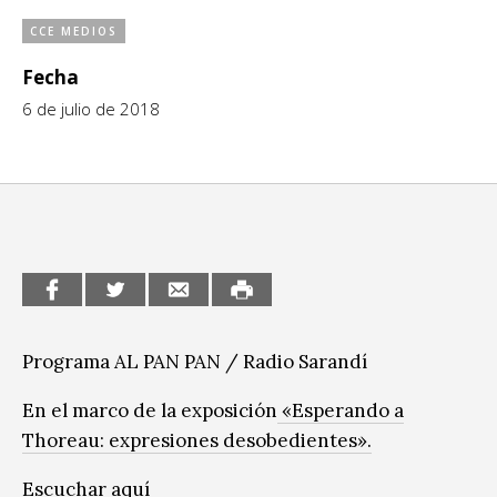
CCE en el interior/libros
CCE MEDIOS
Exposiciones
Fecha
Espacio itinerante de lectura infantil
Formación
6 de julio de 2018
Género y Diversidad
Infantil y Juvenil
Letras
Medio Ambiente
Música
Programa AL PAN PAN / Radio Sarandí
Sin categoría
En el marco de la exposición
«Esperando a
Thoreau: expresiones desobedientes».
Escuchar
aquí