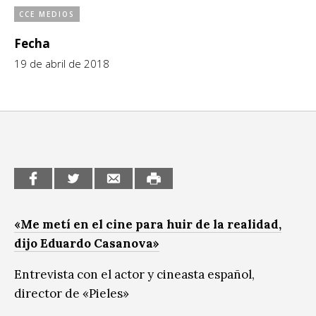
CCE MEDIOS
CCE en el interior/libros
Exposiciones
Fecha
Espacio itinerante de lectura infantil
Formación
19 de abril de 2018
Género y Diversidad
Infantil y Juvenil
Letras
Medio Ambiente
Música
«Me metí en el cine para huir de la realidad,
Sin categoría
dijo Eduardo Casanova»
Entrevista con el actor y cineasta español,
director de «Pieles»