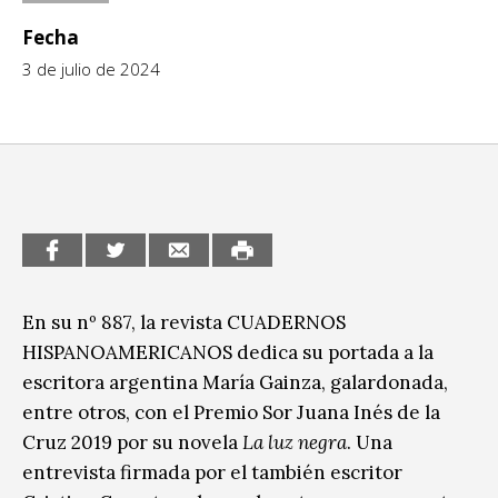
CCE en el interior/libros
Fecha
Exposiciones
3 de julio de 2024
Espacio itinerante de lectura infantil
Formación
Género y Diversidad
Infantil y Juvenil
Letras
Medio Ambiente
Música
En su nº 887, la revista CUADERNOS
HISPANOAMERICANOS dedica su portada a la
Sin categoría
escritora argentina María Gainza, galardonada,
entre otros, con el Premio Sor Juana Inés de la
Cruz 2019 por su novela
La luz negra
. Una
entrevista firmada por el también escritor