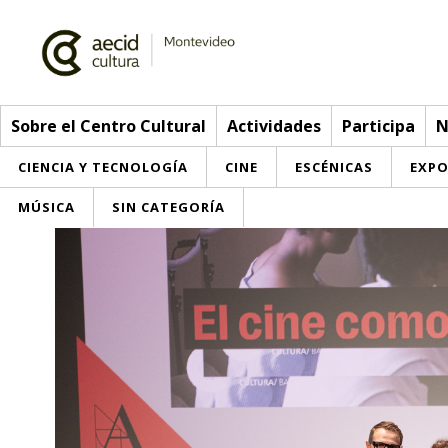
Sobre el Centro Cultural
Actividades
Participa
N
CIENCIA Y TECNOLOGÍA
CINE
ESCÉNICAS
EXPO
MÚSICA
SIN CATEGORÍA
Sobre el Centro Cultural
Red AECID
Actividades
Equipo
> Ir a Actividades
Participa
Instalaciones
Esta semana
Envíanos tu propuesta
Noticias
Visítanos
Inscripciones
Buzón de sugerencias
Convocatorias