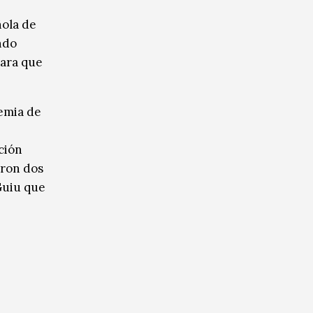
ñola de
ndo
para que
demia de
ción
eron dos
 Guiu que